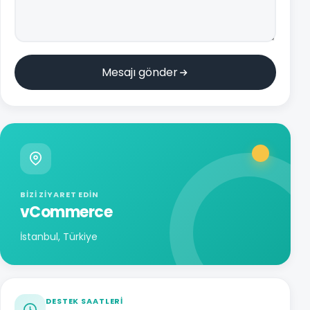
Mesajı gönder
BIZI ZIYARET EDIN
vCommerce
İstanbul, Türkiye
DESTEK SAATLERI