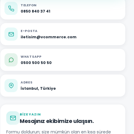
TELEFON
0850 840 37 41
E-POSTA
iletisim@vcommerce.com
WHATSAPP
0500 500 50 50
ADRES
İstanbul, Türkiye
BIZE YAZIN
Mesajınız ekibimize ulaşsın.
Formu doldurun; size mümkün olan en kısa sürede